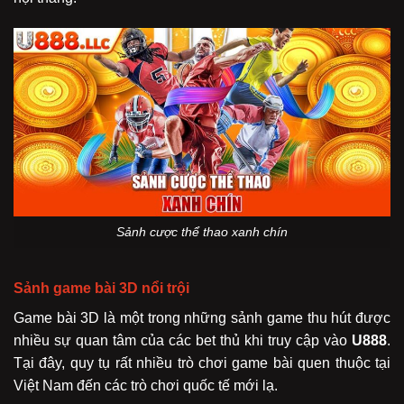
Sảnh cược thể thao xanh chín
Sảnh game bài 3D nổi trội
Game bài 3D là một trong những sảnh game thu hút được
nhiều sự quan tâm của các bet thủ khi truy cập vào
U888
.
Tại đây, quy tụ rất nhiều trò chơi game bài quen thuộc tại
Việt Nam đến các trò chơi quốc tế mới lạ.