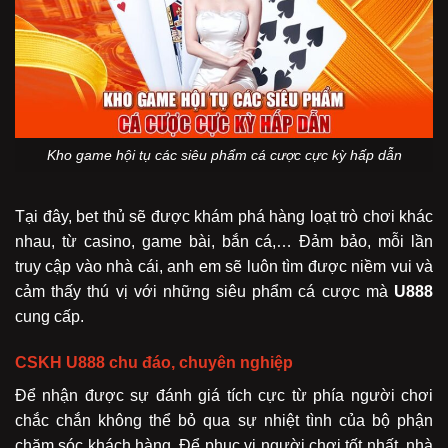
Kho game hội tụ các siêu phẩm cá cược cực kỳ hấp dẫn
Tại đây, bet thủ sẽ được khám phá hàng loạt trò chơi khác
nhau, từ casino, game bài, bắn cá,… Đảm bảo, mỗi lần
truy cập vào nhà cái, anh em sẽ luôn tìm được niềm vui và
cảm thấy thú vị với những siêu phẩm cá cược mà
U888
cung cấp.
CSKH U888 chu đáo, chuyên nghiệp
Để nhận được sự đánh giá tích cực từ phía người chơi
chắc chắn không thể bỏ qua sự nhiệt tình của bộ phận
chăm sóc khách hàng. Để phục vị người chơi tốt nhất, nhà