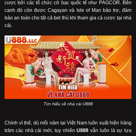
cược bởi các tổ chức cờ bạc quốc tế như PAGCOR. Bên
cạnh đó còn được Cagayan và Isle of Man bảo trợ, đảm
bảo an toàn cho tất cả bet thủ khi tham gia cá cược tại nhà
cái.
Tìm hiểu về nhà cái U888
Chính vì thế, dù mỗi năm tại Việt Nam luôn xuất hiện hàng
trăm các nhà cái mới, tuy nhiên
U888
vẫn luôn là sự lựa