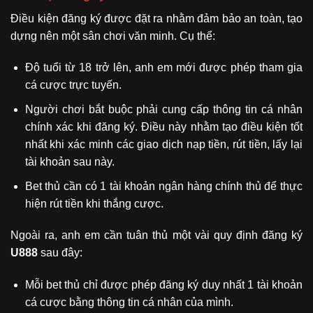
Điều kiện đăng ký được đặt ra nhằm đảm bảo an toàn, tạo
dựng nên một sân chơi văn minh. Cụ thể:
Độ tuổi từ 18 trở lên, anh em mới được phép tham gia
cá cược trực tuyến.
Người chơi bắt buộc phải cung cấp thông tin cá nhân
chính xác khi đăng ký. Điều này nhằm tạo điều kiện tốt
nhất khi xác minh các giao dịch nạp tiền, rút tiền, lấy lại
tài khoản sau này.
Bet thủ cần có 1 tài khoản ngân hàng chính thủ để thực
hiện rút tiền khi thắng cược.
Ngoài ra, anh em cần tuân thủ một vài quy định đăng ký
U888
sau đây:
Mỗi bet thủ chỉ được phép đăng ký duy nhất 1 tài khoản
cá cược bằng thông tin cá nhân của mình.