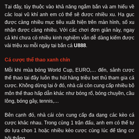
Tại đây, tùy thuộc vào khả năng ngắm bắn và am hiểu về
các loại vũ khí anh em có thể sẽ được nhiều xu. Hạ gục
được càng nhiều mục tiêu xuất hiện trên màn hình, số xu
nhận được càng nhiều. Với các chơi đơn giản này, ngay
cả khi chưa có nhiều kinh nghiệm vẫn dễ dàng kiếm được
vài triệu xu mỗi ngày tại bắn cá
U888
.
Cá cược thể thao xanh chín
Mỗi khi mùa bóng World Cup, EURO,… đến, sảnh cược
thể thao tại đây luôn thu hút hàng triệu bet thủ tham gia cá
cược. Không dừng lại ở đó, nhà cái còn cung cấp nhiều bộ
môn thể thao hấp dẫn khác như bóng rổ, bóng chuyền, cầu
lông, bóng gây, tennis,…
Bên cạnh đó, nhà cái còn cung cấp đa dạng các kèo cá
cược khác nhau. Trong cùng 1 trận đấu, anh em có thể tự
do lựa chọn 1 hoặc nhiều kèo cược cùng lúc để tăng cơ
hội thắng.