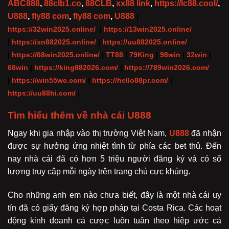
ABC888
,
88clb1.co
,
88CLB
,
xx88 link
,
https://lc88.cool/
,
U888
,
fly88 com
,
fly88 com
,
U888
|
https://32win2025.online/
|
https://13win2025.online/
|
https://xn882025.online/
|
https://uu882025.online/
|
https://68win2025.online/
|
TT88
|
79King
|
98win
|
32win
|
68win
|
https://king882026.com/
|
https://789win2026.com/
|
https://win55wc.com/
|
https://hello88pr.com/
|
https://uu88hi.com/
|
Tìm hiểu thêm về nhà cái U888
Ngay khi gia nhập vào thị trường Việt Nam,
U888
đã nhận
được sự hưởng ứng nhiệt tình từ phía các bet thủ. Đến
nay nhà cái đã có hơn 5 triệu người đăng ký và có số
lượng truy cập mỗi ngày trên trang chủ cực khủng.
Cho những anh em nào chưa biết, đây là một nhà cái uy
tín đã có giấy đăng ký hợp pháp tại Costa Rica. Các hoạt
động kinh doanh cá cược luôn tuân theo hiệp ước cá