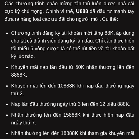
Các chương trình chào mừng tân thủ luôn được nhà cái
cực kỳ chú trọng. Chính vì thế,
U888
đã đầu tư mạnh tay
đưa ra hàng loạt các ưu đãi cho người mới. Cụ thể:
Chương trình đăng ký tài khoản mới tặng 88K, áp dụng
cho tất cả thành viên đăng ký lần đầu. Chỉ cần thực hiện
tối thiểu 5 vòng cược là có thể rút tiền về tài khoản bất
kỳ lúc nào.
Khuyến mãi nạp lần đầu từ 50K nhận thưởng lên đến
8888K.
Khuyến mãi lên đến 10888K khi nạp đầu thưởng ngày
thứ 2.
Nạp lần đầu thưởng ngày thứ 3 lên đến 12 triệu 888K.
Nhận thưởng lên đến 15888K khi thực hiện nạp đầu
ngày thứ 7.
Nhận thưởng lên đến 18888K khi tham gia khuyến mãi