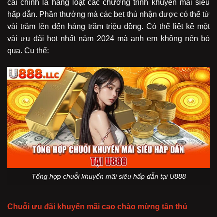
cái chính là hàng loạt các chương trình khuyến mãi siêu
hấp dẫn. Phần thưởng mà các bet thủ nhận được có thể từ
vài trăm lên đến hàng trăm triệu đồng. Có thể liệt kê một
vài ưu đãi hot nhất năm 2024 mà anh em không nên bỏ
qua. Cụ thể:
Tổng hợp chuỗi khuyến mãi siêu hấp dẫn tại U888
Chuỗi ưu đãi khuyến mãi cao chào mừng tân thủ