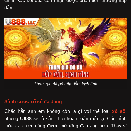
chính xác kết quả còn nhận được phần tiền thưởng hấp
dẫn.
Tham gia đá gà hấp dẫn, kịch tính
Sảnh cược xổ số đa dạng
Chắc hẳn anh em không còn lạ gì với thể loại
xổ số
,
nhưng
U888
sẽ là sân chơi hoàn toàn mới lạ. Các hình
thức cá cược cũng được mở rộng đa dạng hơn. Thay vì