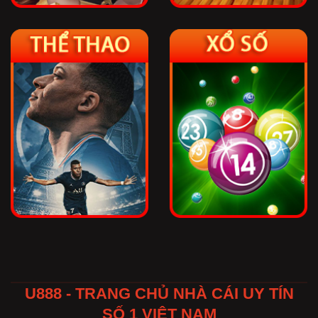
U888 - TRANG CHỦ NHÀ CÁI UY TÍN
SỐ 1 VIỆT NAM