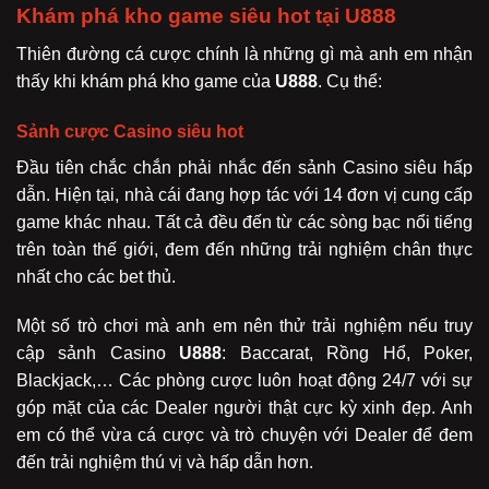
Khám phá kho game siêu hot tại U888
Thiên đường cá cược chính là những gì mà anh em nhận
thấy khi khám phá kho game của
U888
. Cụ thể:
Sảnh cược Casino siêu hot
Đầu tiên chắc chắn phải nhắc đến sảnh Casino siêu hấp
dẫn. Hiện tại, nhà cái đang hợp tác với 14 đơn vị cung cấp
game khác nhau. Tất cả đều đến từ các sòng bạc nổi tiếng
trên toàn thế giới, đem đến những trải nghiệm chân thực
nhất cho các bet thủ.
Một số trò chơi mà anh em nên thử trải nghiệm nếu truy
cập sảnh Casino
U888
: Baccarat, Rồng Hổ, Poker,
Blackjack,… Các phòng cược luôn hoạt động 24/7 với sự
góp mặt của các Dealer người thật cực kỳ xinh đẹp. Anh
em có thể vừa cá cược và trò chuyện với Dealer để đem
đến trải nghiệm thú vị và hấp dẫn hơn.