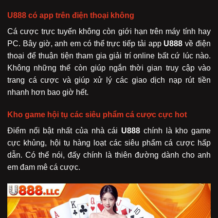
U888 có app trên điện thoại không
Cá cược trực tuyến không còn giới hạn trên máy tính hay
PC. Bây giờ, anh em có thể trực tiếp tải app
U888
về điện
thoại để thuận tiện tham gia giải trí online bất cứ lúc nào.
Không những thế còn giúp ngắn thời gian truy cập vào
trang cá cược và giúp xử lý các giao dịch nạp rút tiền
nhanh hơn bao giờ hết.
Kho game hội tụ các siêu phẩm cá cược cực hot
Điểm nổi bật nhất của nhà cái
U888
chính là kho game
cực khủng, hội tụ hàng loạt các siêu phẩm cá cược hấp
dẫn. Có thể nói, đấy chính là thiên đường dành cho anh
em đam mê cá cược.