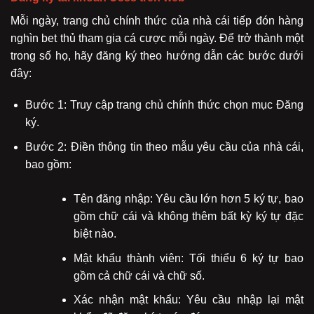
Mỗi ngày, trang chủ chính thức của nhà cái tiếp đón hàng
nghìn bet thủ tham gia cá cược mỗi ngày. Để trở thành một
trong số họ, hãy đăng ký theo hướng dẫn các bước dưới
đây:
Bước 1: Truy cập trang chủ chính thức chọn mục Đăng
ký.
Bước 2: Điền thông tin theo mẫu yêu cầu của nhà cái,
bao gồm:
Tên đăng nhập: Yêu cầu lớn hơn 5 ký tự, bao
gồm chữ cái và không thêm bất kỳ ký tự đặc
biệt nào.
Mật khẩu thành viên: Tối thiểu 6 ký tự bao
gồm cả chữ cái và chữ số.
Xác nhận mật khẩu: Yêu cầu nhập lại mật