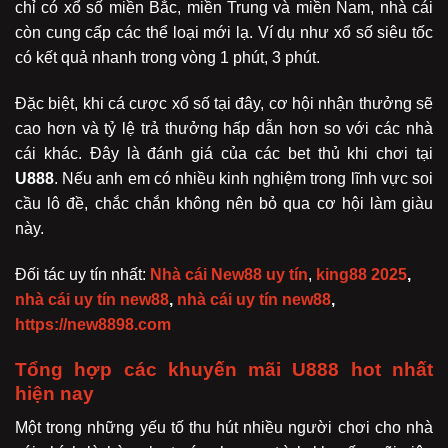
chỉ có xổ số miền Bắc, miền Trung và miền Nam, nhà cái
còn cung cấp các thể loại mới lạ. Ví dụ như xổ số siêu tốc
có kết quả nhanh trong vòng 1 phút, 3 phút.
Đặc biệt, khi cá cược xổ số tại đây, cơ hội nhận thưởng sẽ
cao hơn và tỷ lệ trả thưởng hấp dẫn hơn so với các nhà
cái khác. Đây là đánh giá của các bet thủ khi chơi tại
U888
. Nếu anh em có nhiều kinh nghiệm trong lĩnh vực soi
cầu lô đề, chắc chắn không nên bỏ qua cơ hội làm giàu
này.
Đối tác uy tín nhất:
Nhà cái New88 uy tín
,
king88 2025
,
nhà cái uy tín new88
,
nhà cái uy tín new88
,
https://new8898.com
Tổng hợp các khuyến mãi U888 hot nhất
hiện nay
Một trong những yếu tố thu hút nhiều người chơi cho nhà