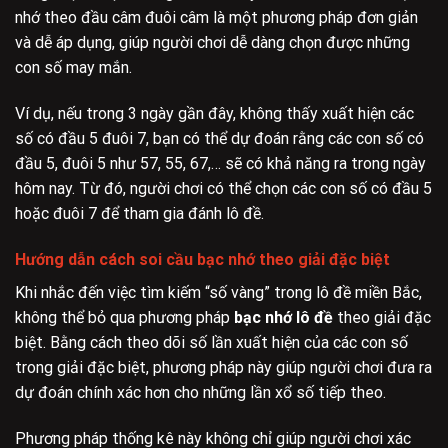
nhớ theo đầu câm đuôi câm là một phương pháp đơn giản
và dễ áp dụng, giúp người chơi dễ dàng chọn được những
con số may mắn.
Ví dụ, nếu trong 3 ngày gần đây, không thấy xuất hiện các
số có đầu 5 đuôi 7, bạn có thể dự đoán rằng các con số có
đầu 5, đuôi 5 như 57, 55, 67,… sẽ có khả năng ra trong ngày
hôm nay. Từ đó, người chơi có thể chọn các con số có đầu 5
hoặc đuôi 7 để tham gia đánh lô đề.
Hướng dẫn cách soi cầu bạc nhớ theo giải đặc biệt
Khi nhắc đến việc tìm kiếm “số vàng” trong lô đề miền Bắc,
không thể bỏ qua phương pháp
bạc nhớ lô đề
theo giải đặc
biệt. Bằng cách theo dõi số lần xuất hiện của các con số
trong giải đặc biệt, phương pháp này giúp người chơi đưa ra
dự đoán chính xác hơn cho những lần xổ số tiếp theo.
Phương pháp thống kê này không chỉ giúp người chơi xác