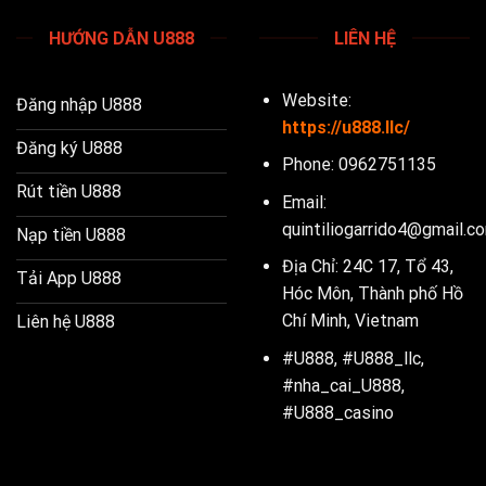
HƯỚNG DẪN U888
LIÊN HỆ
Website:
Đăng nhập U888
https://u888.llc/
Đăng ký U888
Phone: 0962751135
Rút tiền U888
Email:
quintiliogarrido4@gmail.c
Nạp tiền U888
Địa Chỉ: 24C 17, Tổ 43,
Tải App U888
Hóc Môn, Thành phố Hồ
Chí Minh, Vietnam
Liên hệ U888
#U888, #U888_llc,
#nha_cai_U888,
#U888_casino