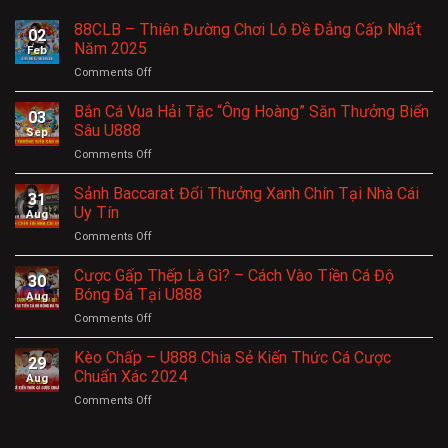
88CLB – Thiên Đường Chơi Lô Đề Đẳng Cấp Nhất
02
Năm 2025
Feb
on
Comments Off
88CLB
–
Bắn Cá Vua Hải Tặc “Ông Hoàng” Săn Thưởng Biển
03
Thiên
Sâu U888
Sep
Đường
on
Comments Off
Chơi
Bắn
Lô
Cá
Sảnh Baccarat Đổi Thưởng Xanh Chín Tại Nhà Cái
Đề
31
Vua
Đẳng
Uy Tín
Aug
Hải
Cấp
on
Comments Off
Tặc
Nhất
Sảnh
“Ông
Năm
Baccarat
Cược Gấp Thếp Là Gì? – Cách Vào Tiền Cá Độ
Hoàng”
2025
30
Đổi
Săn
Bóng Đá Tại U888
Aug
Thưởng
Thưởng
on
Comments Off
Xanh
Biển
Cược
Chín
Sâu
Gấp
Kèo Chấp – U888 Chia Sẻ Kiến Thức Cá Cược
Tại
U888
29
Thếp
Nhà
Chuẩn Xác 2024
Aug
Là
Cái
on
Comments Off
Gì?
Uy
Kèo
–
Tín
Chấp
Cách