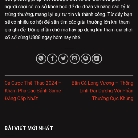
người chơi có cơ sở khoa học để dự đoán và nâng cao tỷ lệ
trúng thưởng, mang lại sự tự tin và thành công. Từ đây bạn
sẽ có nhiều cơ hội để săn tìm các giải thưởng lớn khi tham
gia ghi đề. Đừng chần chừ mà hãy áp dụng khi tham gia chơi
xổ số cùng U888 ngay hôm nay nhé.
Cá Cược Thể Thao 2024 –
Bắn Cá Long Vương – Thống
Khám Phá Các Sảnh Game
Lĩnh Đại Dương Với Phần
Đẳng Cấp Nhất
Thưởng Cực Khủng
BÀI VIẾT MỚI NHẤT