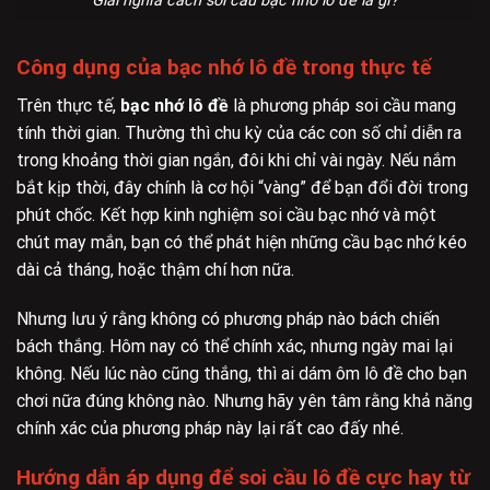
Giải nghĩa cách soi cầu bạc nhớ lô đề là gì?
Công dụng của bạc nhớ lô đề trong thực tế
Trên thực tế,
bạc nhớ lô đề
là phương pháp soi cầu mang
tính thời gian. Thường thì chu kỳ của các con số chỉ diễn ra
trong khoảng thời gian ngắn, đôi khi chỉ vài ngày. Nếu nắm
bắt kịp thời, đây chính là cơ hội “vàng” để bạn đổi đời trong
phút chốc. Kết hợp kinh nghiệm soi cầu bạc nhớ và một
chút may mắn, bạn có thể phát hiện những cầu bạc nhớ kéo
dài cả tháng, hoặc thậm chí hơn nữa.
Nhưng lưu ý rằng không có phương pháp nào bách chiến
bách thắng. Hôm nay có thể chính xác, nhưng ngày mai lại
không. Nếu lúc nào cũng thắng, thì ai dám ôm lô đề cho bạn
chơi nữa đúng không nào. Nhưng hãy yên tâm rằng khả năng
chính xác của phương pháp này lại rất cao đấy nhé.
Hướng dẫn áp dụng để soi cầu lô đề cực hay từ